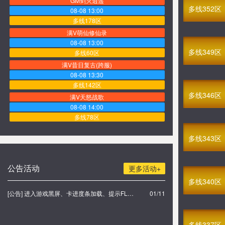
GM剑灭逍遥
多线352区
08-08 13:00
多线178区
满V萌仙修仙录
08-08 13:00
多线349区
多线60区
满V昔日复古(跨服)
08-08 13:30
多线142区
多线346区
满V天怒战歌
08-08 14:00
多线78区
GM血染传奇
多线343区
08-08 14:30
多线127区
GM三国志
公告活动
更多活动+
08-08 15:00
多线340区
多线354区
[公告] 进入游戏黑屏、卡进度条加载、提示FLASH无法加载解决办法
01/11
GM人鱼传说3D
08-08 15:30
多线124区
多线337区