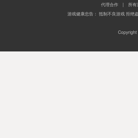
GM神话三国
代理合作
|
所有
08-09 16:00
多线483区
游戏健康忠告： 抵制不良游戏 拒绝
GM雅典娜
08-09 16:30
Copyrigh
多线152区
GM魔域世界
08-09 17:00
多线134区
GM赤焰无双
08-07 20:00
多线99区
GM秦美人
08-07 17:00
多线404区
GM新龙将2
08-07 16:30
多线393区
GM莽荒纪
08-07 16:00
多线343区