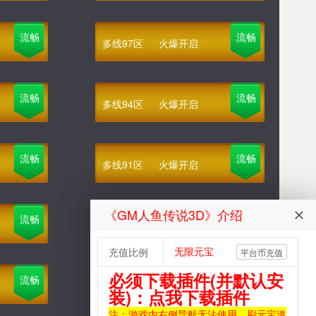
流畅
流畅
多线97区
火爆开启
流畅
流畅
多线94区
火爆开启
流畅
流畅
多线91区
火爆开启
《GM人鱼传说3D》介绍
流畅
流畅
多线88区
火爆开启
无限元宝
充值比例
平台币充值
必须下载插件(并默认安
流畅
流畅
多线85区
火爆开启
装)：点我下载插件
注：游戏内右侧导航无法使用，刷元宝道