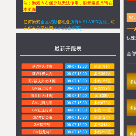
注：游戏内右侧导航无法使用，刷元宝道具请在
本页面
82
任何游戏
全区权限
都包含
所有VIP1-VIP3功能
，
可
在所有分区
使用
(包括未来新区)
快速
最新开服表
全
满V悠久传奇
08-07 12:30
多线191区
满V终极太古
08-07 13:00
多线364区
满V裁决火龙(1折)
08-07 13:30
多线155区
多
GM命运传奇
08-07 14:00
多线339区
浴血问天(1折)
08-07 14:00
多线38区
GM九阴九阳
08-07 15:00
多线672区
多
GM仙逆传说
08-07 15:00
多线133区
GM梦幻Q仙
08-07 15:30
多线127区
GM莽荒纪
08-07 16:00
多线343区
GM新龙将2
08-07 16:30
多线393区
多