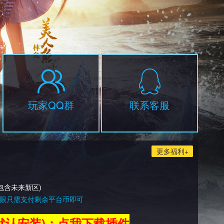
玩家QQ群
联系客服
更多福利+
包含未来新区)
限只需支付剩余平台币即可
默认安装)：点我下载插件