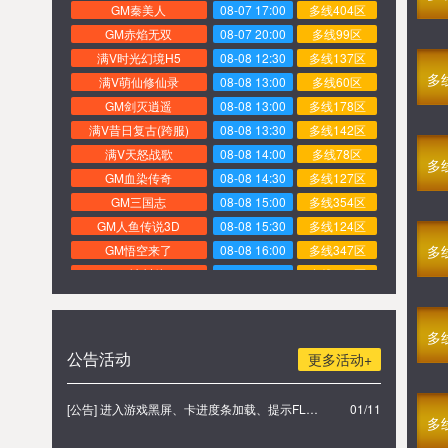
GM秦美人
08-07 17:00
多线404区
GM赤焰无双
08-07 20:00
多线99区
满V时光幻境H5
08-08 12:30
多线137区
多
满V萌仙修仙录
08-08 13:00
多线60区
GM剑灭逍遥
08-08 13:00
多线178区
满V昔日复古(跨服)
08-08 13:30
多线142区
满V天怒战歌
08-08 14:00
多线78区
多
GM血染传奇
08-08 14:30
多线127区
GM三国志
08-08 15:00
多线354区
GM人鱼传说3D
08-08 15:30
多线124区
GM悟空来了
08-08 16:00
多线347区
多
GM冰封侠
08-08 16:30
多线326区
GM三国街机
08-08 17:00
多线131区
GM圣火明尊
08-06 17:00
多线400区
多
GM九天玄仙
08-06 16:30
多线169区
公告活动
更多活动+
GM至尊武神
08-06 16:00
多线140区
GM武者无敌
08-06 15:30
多线359区
[公告] 进入游戏黑屏、卡进度条加载、提示FLASH无法加载解决办法
01/11
满V乐蜀三国
08-06 15:00
多线209区
多
满V炎龙传奇
08-06 14:30
多线341区