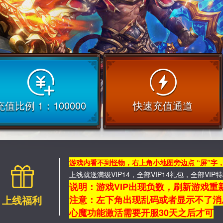
充值比例 1：100000
快速充值通道
游戏内看不到怪物，右上角小地图旁边点 “屏”字
上线就送满级VIP14，全部VIP14礼包，全部V
说明：游戏VIP出现负数，刷新游戏重
上线福利
注意：左下角出现乱码或者显示不了消
心魔功能激活需要开服30天之后才可