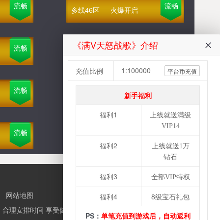
流畅
流畅
多线46区
火爆开启
《满V天怒战歌》介绍
流畅
流畅
多线43区
火爆开启
1:100000
充值比例
平台币充值
流畅
流畅
多线40区
火爆开启
新手福利
福利1
上线就送满级
VIP14
流畅
流畅
多线37区
火爆开启
福利2
上线就送1万
钻石
福利3
全部VIP特权
|
网站地图
福利4
8级宝石礼包
 合理安排时间 享受健康生活
PS：
单笔充值到游戏后，自动返利