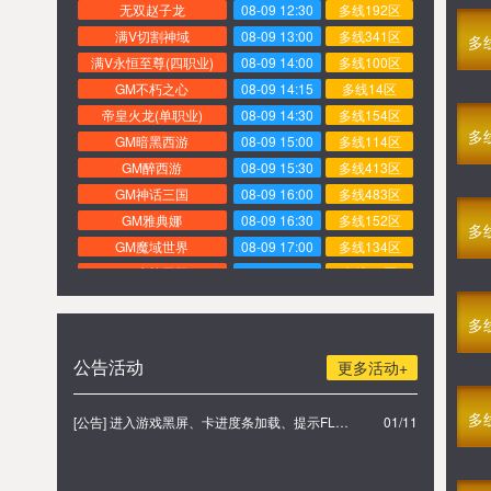
无双赵子龙
08-09 12:30
多线192区
满V切割神域
08-09 13:00
多线341区
多
满V永恒至尊(四职业)
08-09 14:00
多线100区
GM不朽之心
08-09 14:15
多线14区
帝皇火龙(单职业)
08-09 14:30
多线154区
多
GM暗黑西游
08-09 15:00
多线114区
GM醉西游
08-09 15:30
多线413区
GM神话三国
08-09 16:00
多线483区
GM雅典娜
08-09 16:30
多线152区
多
GM魔域世界
08-09 17:00
多线134区
GM赤焰无双
08-07 20:00
多线99区
GM秦美人
08-07 17:00
多线404区
多
GM新龙将2
08-07 16:30
多线393区
GM莽荒纪
08-07 16:00
多线343区
公告活动
更多活动+
GM梦幻Q仙
08-07 15:30
多线127区
GM仙逆传说
08-07 15:00
多线133区
多
[公告] 进入游戏黑屏、卡进度条加载、提示FLASH无法加载解决办法
01/11
GM九阴九阳
08-07 15:00
多线672区
GM命运传奇
08-07 14:00
多线339区
浴血问天(1折)
08-07 14:00
多线38区