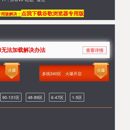
点我下载谷歌浏览器专用版
专用版解决：
加载解决办法
查看详情
火爆
火爆
多线340区
火爆开启
90-131区
48-89区
6-47区
1-5区