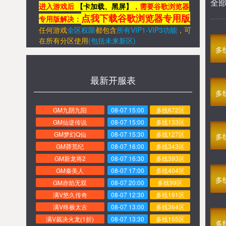
全
进入游戏后
【卡加载、黑屏】
，需要谷歌浏览器
点我下载谷歌浏览器专用版
专用版解决：
任何游戏
全区权限
都包含
所有VIP1-VIP3功能
，
可
在所有分区
使用
(包括未来新区)
多
最新开服表
多
GM九阴九阳
08-07 15:00
多线672区
GM仙逆传说
08-07 15:00
多线133区
GM梦幻Q仙
08-07 15:30
多线127区
多
GM莽荒纪
08-07 16:00
多线343区
GM新龙将2
08-07 16:30
多线393区
GM秦美人
08-07 17:00
多线404区
多
GM赤焰无双
08-07 20:00
多线99区
满V悠久传奇
08-07 12:30
多线191区
满V终极太古
08-07 13:00
多线364区
满V裁决火龙(1折)
08-07 13:30
多线155区
多