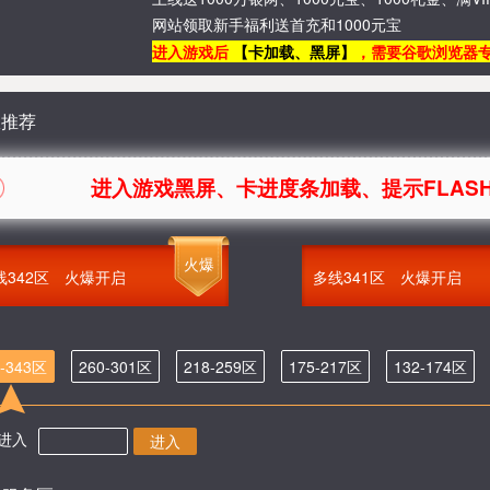
网站领取新手福利送首充和1000元宝
进入游戏后
【卡加载、黑屏】
，需要谷歌浏览器
服推荐
进入游戏黑屏、卡进度条加载、提示FLASH无法
火爆
线342区
火爆开启
多线341区
火爆开启
2-343区
260-301区
218-259区
175-217区
132-174区
进入
进入