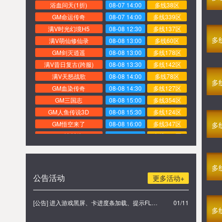
浴血问天(1折)
08-07 14:00
多线38区
GM命运传奇
08-07 14:00
多线339区
满V时光幻境H5
08-08 12:30
多线137区
多
满V萌仙修仙录
08-08 13:00
多线60区
GM剑灭逍遥
08-08 13:00
多线178区
满V昔日复古(跨服)
08-08 13:30
多线142区
满V天怒战歌
08-08 14:00
多线78区
多
GM血染传奇
08-08 14:30
多线127区
GM三国志
08-08 15:00
多线354区
GM人鱼传说3D
08-08 15:30
多线124区
GM悟空来了
08-08 16:00
多线347区
多
GM冰封侠
08-08 16:30
多线326区
GM三国街机
08-08 17:00
多线131区
GM圣火明尊
08-06 17:00
多线400区
多
GM九天玄仙
08-06 16:30
多线169区
公告活动
更多活动+
GM至尊武神
08-06 16:00
多线140区
GM武者无敌
08-06 15:30
多线359区
[公告] 进入游戏黑屏、卡进度条加载、提示FLASH无法加载解决办法
01/11
满V乐蜀三国
08-06 15:00
多线209区
多
满V炎龙传奇
08-06 14:30
多线341区