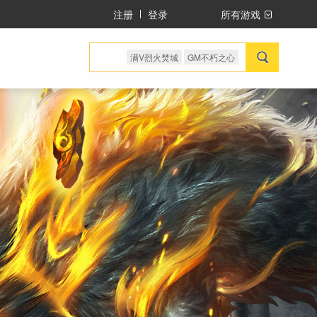
注册
登录
所有游戏
满V烈火焚城
GM不朽之心