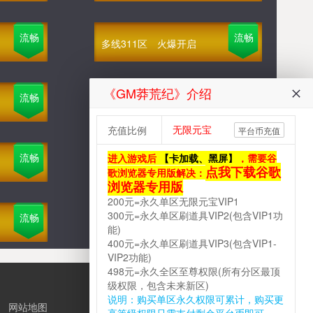
流畅
流畅
多线311区
火爆开启
《GM莽荒纪》介绍
流畅
流畅
多线308区
火爆开启
无限元宝
充值比例
平台币充值
流畅
流畅
进入游戏后
【卡加载、黑屏】
，需要谷
多线305区
火爆开启
点我下载谷歌
歌浏览器专用版解决：
浏览器专用版
200元=永久单区无限元宝VIP1
300元=永久单区刷道具VIP2(包含VIP1功
流畅
流畅
多线302区
火爆开启
能)
400元=永久单区刷道具VIP3(包含VIP1-
VIP2功能)
498元=永久全区至尊权限(所有分区最顶
级权限，包含未来新区)
说明：购买单区永久权限可累计，购买更
|
网站地图